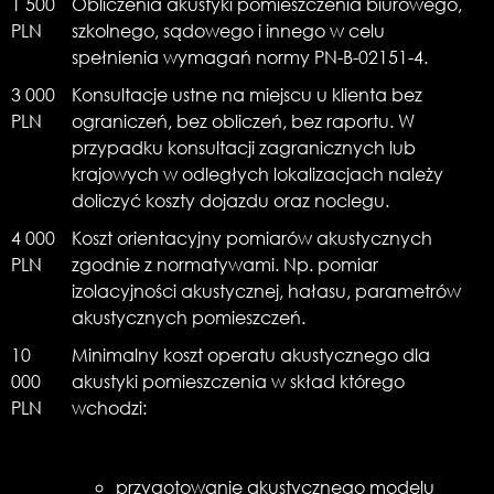
1 500
Obliczenia akustyki pomieszczenia biurowego,
PLN
szkolnego, sądowego i innego w celu
spełnienia wymagań normy PN-B-02151-4.
3 000
Konsultacje ustne na miejscu u klienta bez
PLN
ograniczeń, bez obliczeń, bez raportu. W
przypadku konsultacji zagranicznych lub
krajowych w odległych lokalizacjach należy
doliczyć koszty dojazdu oraz noclegu.
4 000
Koszt orientacyjny pomiarów akustycznych
PLN
zgodnie z normatywami. Np. pomiar
izolacyjności akustycznej, hałasu, parametrów
akustycznych pomieszczeń.
10
Minimalny koszt operatu akustycznego dla
000
akustyki pomieszczenia w skład którego
PLN
wchodzi:
przygotowanie akustycznego modelu