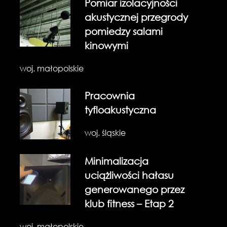
Pomiar izolacyjności
akustycznej przegrody
pomiedzy salami
kinowymi
woj. małopolskie
Pracownia
tyfloakustyczna
woj. śląskie
Minimalizacja
uciążliwości hałasu
generowanego przez
klub fitness – Etap 2
woj. małopolskie