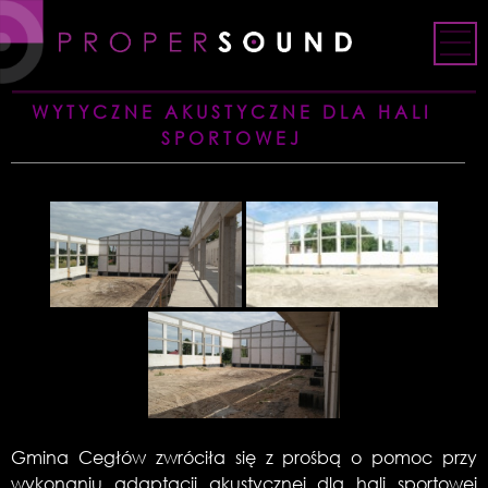
Skip
to
content
WYTYCZNE AKUSTYCZNE DLA HALI
SPORTOWEJ
Gmina Cegłów zwróciła się z prośbą o pomoc przy
wykonaniu adaptacji akustycznej dla hali sportowej