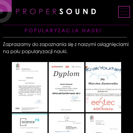
Skip
to
content
POPULARYZACJA NAUKI
Zapraszamy do zapoznania się z naszymi osiągnięciami
na polu popularyzacji nauki.