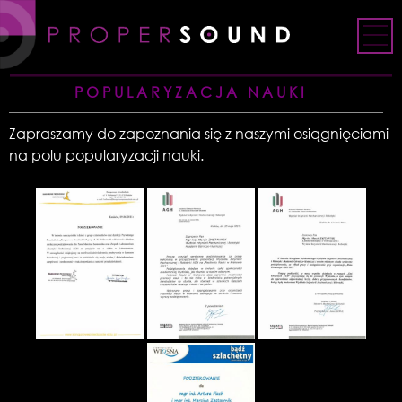
Skip
to
content
POPULARYZACJA NAUKI
Zapraszamy do zapoznania się z naszymi osiągnięciami
na polu popularyzacji nauki.