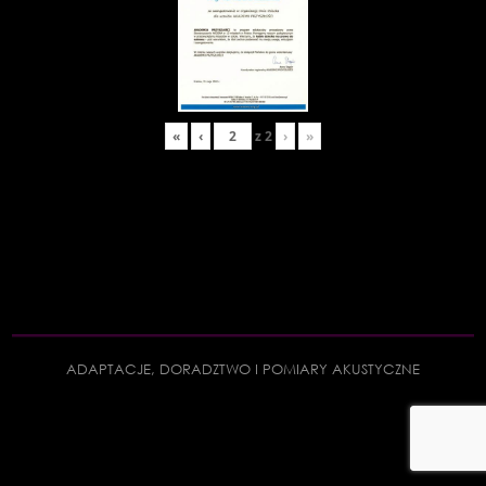
«
‹
z
2
›
»
ADAPTACJE, DORADZTWO I POMIARY AKUSTYCZNE