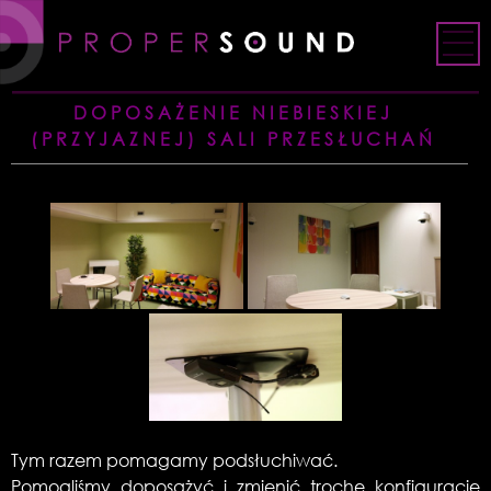
Skip
to
content
DOPOSAŻENIE NIEBIESKIEJ
(PRZYJAZNEJ) SALI PRZESŁUCHAŃ
Tym razem pomagamy podsłuchiwać.
Pomogliśmy doposażyć i zmienić trochę konfigurację