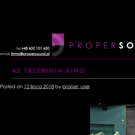
Skip
to
content
tel.
+48 600 101 650
email:
firma@propersound.pl
42 TRZEBINIA KINO
Posted on
12 lipca 2018
by
proper_user