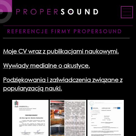
Skip
to
content
REFERENCJE FIRMY PROPERSOUND
Moje CV wraz z publikacjami naukowymi.
Wywiady medialne o akustyce.
Podziękowania i zaświadczenia związane z
popularyzacją nauki.